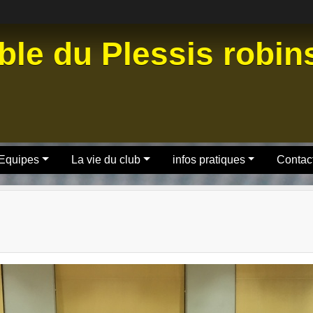
ble du Plessis robi
 Equipes
La vie du club
infos pratiques
Contact