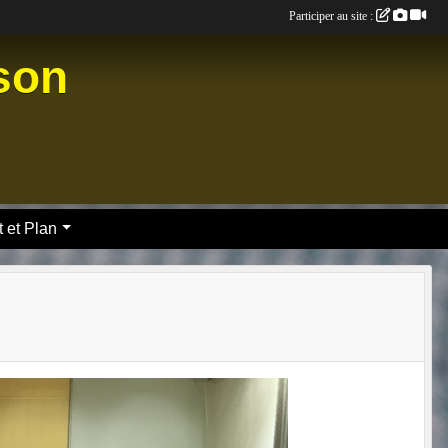
Participer au site :
nson
 et Plan