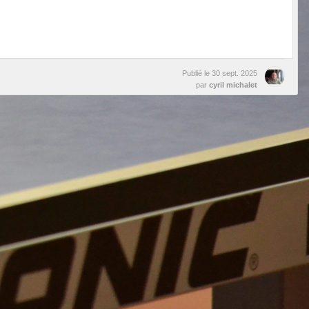
Publié le
30 sept. 2025
par
cyril michalet