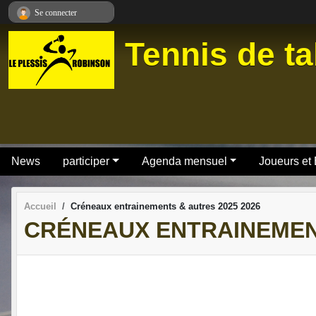
Panneau de gestion des cookies
Se connecter
Tennis de ta
News
participer
Agenda mensuel
Joueurs et
Accueil
Créneaux entrainements & autres 2025 2026
CRÉNEAUX ENTRAINEMENT