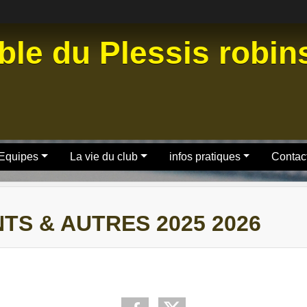
ble du Plessis robi
 Equipes
La vie du club
infos pratiques
Contact
S & AUTRES 2025 2026